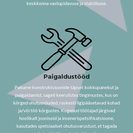
keskkonna vastupidavuse ja stabiilsuse.
Paigaldustööd
Pakume konstruktsioonide täpset kokkupanekut ja
paigaldamist, sageli keerulistes tingimustes, kus on
kõrged ohutusnõuded, raskesti ligipääsetavad kohad
ja/või töö kõrgustes. Kogenud töötajad järgivad
hoolikalt jooniseid ja insenerispetsifikatsioone,
kasutades spetsiaalset ohutusvarustust, et tagada