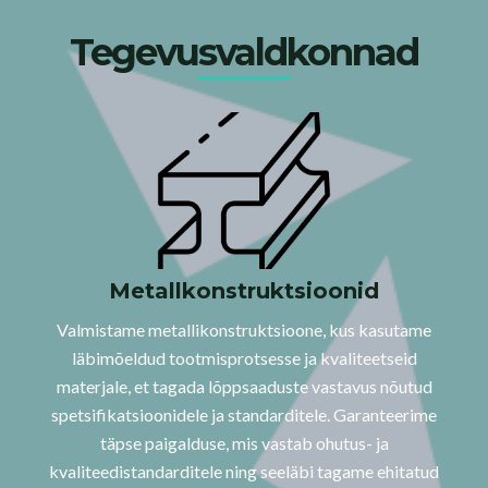
Tegevusvaldkonnad
Metallkonstruktsioonid
Valmistame metallikonstruktsioone, kus kasutame
läbimõeldud tootmisprotsesse ja kvaliteetseid
materjale, et tagada lõppsaaduste vastavus nõutud
spetsifikatsioonidele ja standarditele. Garanteerime
täpse paigalduse, mis vastab ohutus- ja
kvaliteedistandarditele ning seeläbi tagame ehitatud