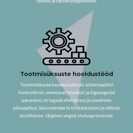
ohutud ja täpsed paigaldused.
Tootmisüksuste hooldustööd
Tootmisüksuse hooldus hõlmab süstemaatilisi
kontrollimisi, ennetavat hooldust ja õigeaegseid
parandusi, et tagada efektiivsus ja seadmete
pikaajalisus. See minimeerib töökatkestusi ja säilitab
tootlikkuse. Järgime rangelt ohutusprotokolle.